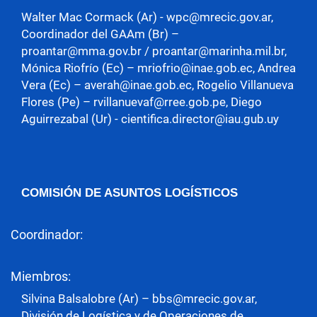
Walter Mac Cormack (Ar) - wpc@mrecic.gov.ar,
Coordinador del GAAm (Br) –
proantar@mma.gov.br / proantar@marinha.mil.br,
Mónica Riofrío (Ec) – mriofrio@inae.gob.ec, Andrea
Vera (Ec) – averah@inae.gob.ec, Rogelio Villanueva
Flores (Pe) – rvillanuevaf@rree.gob.pe, Diego
Aguirrezabal (Ur) - cientifica.director@iau.gub.uy
COMISIÓN DE ASUNTOS LOGÍSTICOS
Coordinador:
Miembros:
Silvina Balsalobre (Ar) – bbs@mrecic.gov.ar,
División de Logística y de Operaciones de