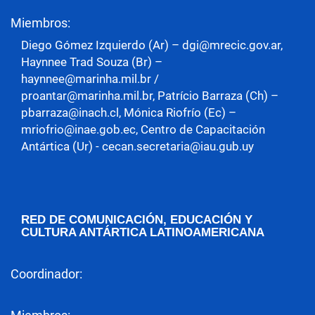
Miembros:
Diego Gómez Izquierdo (Ar) – dgi@mrecic.gov.ar,
Haynnee Trad Souza (Br) –
haynnee@marinha.mil.br /
proantar@marinha.mil.br, Patrício Barraza (Ch) –
pbarraza@inach.cl, Mónica Riofrío (Ec) –
mriofrio@inae.gob.ec, Centro de Capacitación
Antártica (Ur) - cecan.secretaria@iau.gub.uy
RED DE COMUNICACIÓN, EDUCACIÓN Y
CULTURA ANTÁRTICA LATINOAMERICANA
Coordinador: