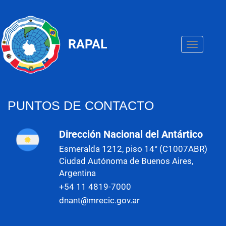
Pasar
al
contenido
principal
RAPAL
Toggle
navigation
PUNTOS DE CONTACTO
Dirección Nacional del Antártico
Esmeralda 1212, piso 14° (C1007ABR)
Ciudad Autónoma de Buenos Aires,
Argentina
+54 11 4819-7000
dnant@mrecic.gov.ar