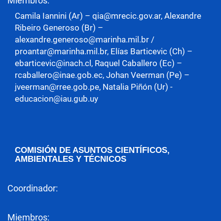
Miembros:
Camila Iannini (Ar) – qia@mrecic.gov.ar, Alexandre
Ribeiro Generoso (Br) –
alexandre.generoso@marinha.mil.br /
proantar@marinha.mil.br, Elías Barticevic (Ch) –
ebarticevic@inach.cl, Raquel Caballero (Ec) –
rcaballero@inae.gob.ec, Johan Veerman (Pe) –
jveerman@rree.gob.pe, Natalia Piñón (Ur) -
educacion@iau.gub.uy
COMISIÓN DE ASUNTOS CIENTÍFICOS,
AMBIENTALES Y TÉCNICOS
Coordinador:
Miembros: