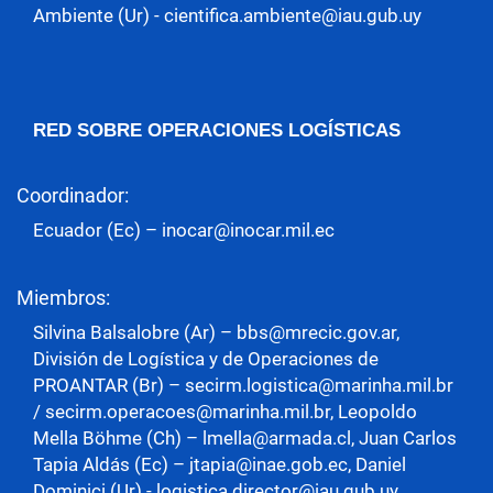
Ambiente (Ur) - cientifica.ambiente@iau.gub.uy
RED SOBRE OPERACIONES LOGÍSTICAS
Coordinador:
Ecuador (Ec) – inocar@inocar.mil.ec
Miembros:
Silvina Balsalobre (Ar) – bbs@mrecic.gov.ar,
División de Logística y de Operaciones de
PROANTAR (Br) – secirm.logistica@marinha.mil.br
/ secirm.operacoes@marinha.mil.br, Leopoldo
Mella Böhme (Ch) – lmella@armada.cl, Juan Carlos
Tapia Aldás (Ec) – jtapia@inae.gob.ec, Daniel
Dominici (Ur) - logistica.director@iau.gub.uy