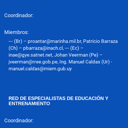
Coordinador:
Miembros:
--- (Br) – proantar@marinha.mil.br, Patrício Barraza
(Ch) – pbarraza@inach.cl, --- (Ec) –
inae@gye.satnet.net, Johan Veerman (Pe) –
jveerman@rree.gob.pe, Ing. Manuel Caldas (Ur) -
manuel.caldas@miem.gub.uy
RED DE ESPECIALISTAS DE EDUCACIÓN Y
ENTRENAMIENTO
Coordinador: